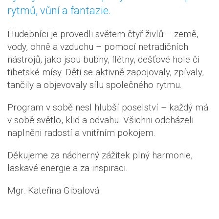
rytmů, vůní a fantazie.
Hudebníci je provedli světem čtyř živlů – země,
vody, ohně a vzduchu – pomocí netradičních
nástrojů, jako jsou bubny, flétny, dešťové hole či
tibetské mísy. Děti se aktivně zapojovaly, zpívaly,
tančily a objevovaly sílu společného rytmu.
Program v sobě nesl hlubší poselství – každý má
v sobě světlo, klid a odvahu. Všichni odcházeli
naplněni radostí a vnitřním pokojem.
Děkujeme za nádherný zážitek plný harmonie,
laskavé energie a za inspiraci.
Mgr. Kateřina Gibalová