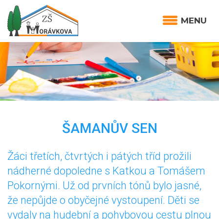
MENU
ŠAMANŮV SEN
Žáci třetích, čtvrtých i pátých tříd prožili
nádherné dopoledne s Katkou a Tomášem
Pokornými. Už od prvních tónů bylo jasné,
že nepůjde o obyčejné vystoupení. Děti se
vydaly na hudební a pohybovou cestu plnou