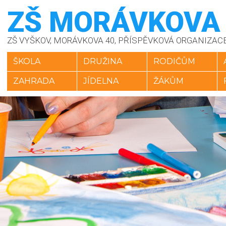
ZŠ MORÁVKOVA
ZŠ VYŠKOV, MORÁVKOVA 40, PŘÍSPĚVKOVÁ ORGANIZAC
ŠKOLA
DRUŽINA
RODIČŮM
ZAHRADA
JÍDELNA
ŽÁKŮM