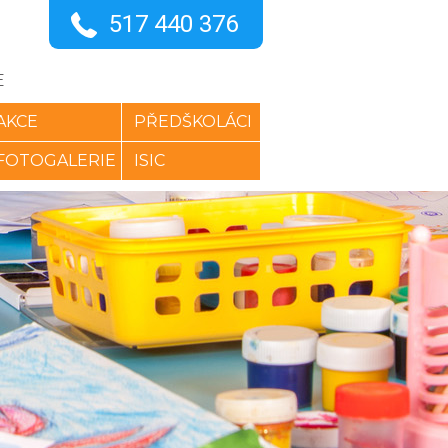
517 440 376
E
AKCE
PŘEDŠKOLÁCI
FOTOGALERIE
ISIC