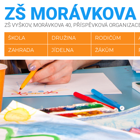
ZŠ MORÁVKOVA
ZŠ VYŠKOV, MORÁVKOVA 40, PŘÍSPĚVKOVÁ ORGANIZAC
ŠKOLA
DRUŽINA
RODIČŮM
ZAHRADA
JÍDELNA
ŽÁKŮM