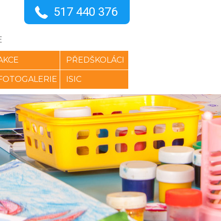
517 440 376
E
AKCE
PŘEDŠKOLÁCI
FOTOGALERIE
ISIC