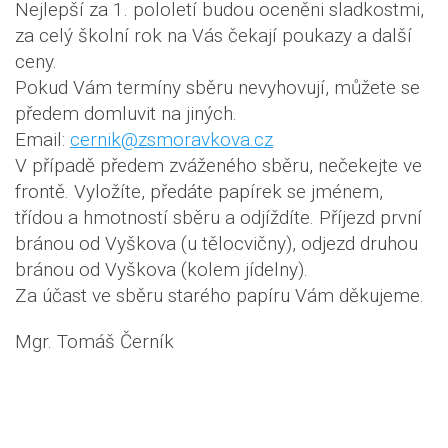
Nejlepší za 1. pololetí budou oceněni sladkostmi,
za celý školní rok na Vás čekají poukazy a další
ceny.
Pokud Vám termíny sběru nevyhovují, můžete se
předem domluvit na jiných.
Email:
cernik@zsmoravkova.cz
V případě předem zváženého sběru, nečekejte ve
frontě. Vyložíte, předáte papírek se jménem,
třídou a hmotností sběru a odjíždíte. Příjezd první
bránou od Vyškova (u tělocvičny), odjezd druhou
bránou od Vyškova (kolem jídelny).
Za účast ve sběru starého papíru Vám děkujeme.
Mgr. Tomáš Černík